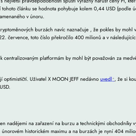
největší pravděpodobností spustí výrazný nárůst ceny PI, která
í tohoto článku se hodnota pohybuje kolem 0,44 USD (podle 
namenaného v únoru.
 kryptoměnových burzách navíc naznačuje , že pokles by mohl 
2. července, toto číslo překročilo 400 milionů a v následující
 centralizovaným platformám by mohl být považován za medvěd
ají optimističtí. Uživatel X MOON JEFF nedávno
uvedl
, že si ko
 USD.
žen nadějemi na zařazení na burzu a technickými obchodníky v
m únorovém historickém maximu a na burzách je nyní 404 milion