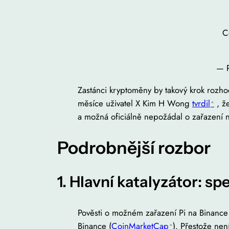
C
— P
Zastánci kryptoměny by takový krok rozhodn
měsíce uživatel X Kim H Wong
tvrdil
, ž
a možná oficiálně nepožádal o zařazení 
Podrobnější rozbor
1. Hlavní katalyzátor: s
Pověsti o možném zařazení Pi na Binance k
Binance (
CoinMarketCap
). Přestože nen