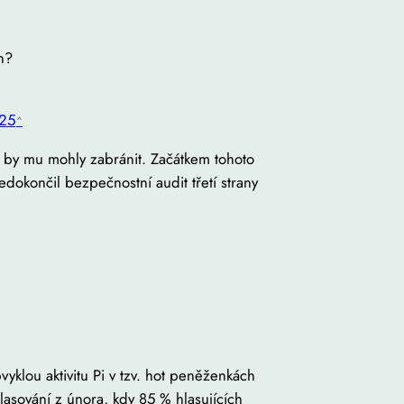
n?
025
eré by mu mohly zabránit. Začátkem tohoto
okončil bezpečnostní audit třetí strany
yklou aktivitu Pi v tzv. hot peněženkách
lasování z února, kdy 85 % hlasujících