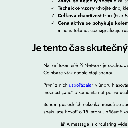
Znovu se objevily zvěsti
o zalis
Technické vzory
(dvojité dno, kl
Celková chamtivost trhu
(Fear &
Cena aktiva se pohybuje kole
milionů tokenů, což signalizuje ros
Je tento čas skutečn
Nativní token sítě Pi Network je obchodo
Coinbase však nadále stojí stranou.
První z nich
uspořádala
v únoru hlasování
možnost „ano“ a komunita netrpělivě oček
Během posledních několika měsíců se spe
spekulace hovoří o 15. srpnu, přičemž k
🚨 A message is circulating widel