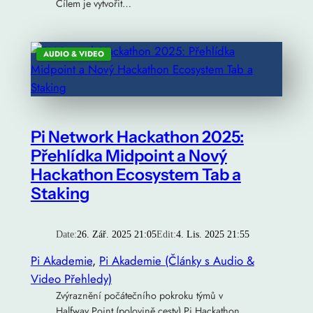
Cílem je vytvořit…
AUDIO & VIDEO
Pi Network Hackathon 2025:
Přehlídka Midpoint a Nový
Hackathon Ecosystem Tab a
Staking
Date:
26. Zář. 2025 21:05
Edit:
4. Lis. 2025 21:55
Pi Akademie
, 
Pi Akademie (Články s Audio &
Video Přehledy)
Zvýraznění počátečního pokroku týmů v
Halfway Point (polovině cesty) Pi Hackathon