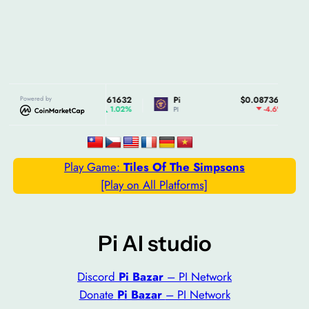
ar
Powered by
$0.161632
Pi
$0.087365
Stella
1.02%
-4.6%
PI
XLM
Play Game:
Tiles Of The Simpsons
[Play on All Platforms]
Pi AI studio
Discord
Pi Bazar
– PI Network
Donate
Pi Bazar
– PI Network