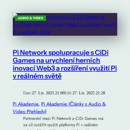
AUDIO & VIDEO
Pi Network spolupracuje s CiDi
Games na urychlení herních
inovací Web3 a rozšíření využití Pi
v reálném světě
Date:
27. Lis. 2025 21:00
Edit:
27. Lis. 2025 21:28
Pi Akademie
, 
Pi Akademie (Články s Audio &
Video Přehledy)
Partnerství mezi Pi Network a CiDi Games má
za cíl rozšířit využití platformy Pi v reálném