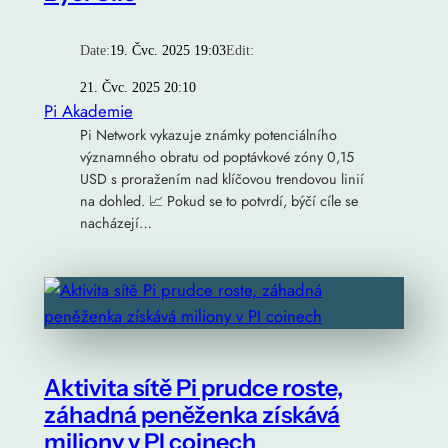
Date:
19. Čvc. 2025 19:03
Edit:
21. Čvc. 2025 20:10
Pi Akademie
Pi Network vykazuje známky potenciálního
významného obratu od poptávkové zóny 0,15
USD s proražením nad klíčovou trendovou linií
na dohled. 📈 Pokud se to potvrdí, býčí cíle se
nacházejí…
Aktivita sítě Pi prudce roste,
záhadná peněženka získává
miliony v PI coinech