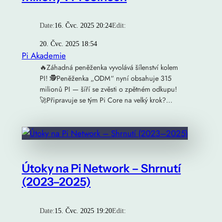
Date:
16. Čvc. 2025 20:24
Edit:
20. Čvc. 2025 18:54
Pi Akademie
🔥Záhadná peněženka vyvolává šílenství kolem
PI! 🕵Peněženka „ODM“ nyní obsahuje 315
milionů PI — šíří se zvěsti o zpětném odkupu!
🚀Připravuje se tým Pi Core na velký krok?…
Útoky na Pi Network – Shrnutí
(2023–2025)
Date:
15. Čvc. 2025 19:20
Edit: