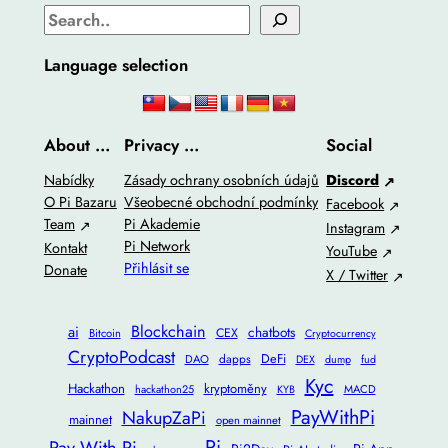
Language selection
About …
Privacy …
Social
Nabídky
Zásady ochrany osobních údajů
Discord
O Pi Bazaru
Všeobecné obchodní podmínky
Facebook
Team
Pi Akademie
Instagram
Pi Network
Kontakt
YouTube
Přihlásit se
Donate
X / Twitter
Blockchain
ai
chatbots
CEX
Bitcoin
Cryptocurrency
CryptoPodcast
DeFi
dapps
DAO
DEX
dump
fud
Kyc
Hackathon
kryptoměny
hackathon25
MACD
KYB
PayWithPi
NakupZaPi
mainnet
open mainnet
Pi
Pay With Pi