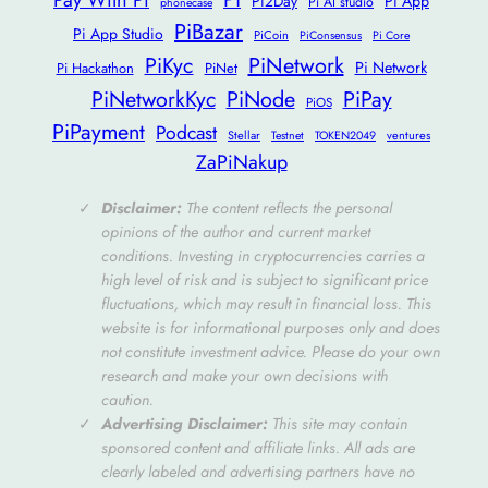
Pi2Day
Pi App
Pi AI studio
phonecase
PiBazar
Pi App Studio
PiCoin
PiConsensus
Pi Core
PiKyc
PiNetwork
Pi Network
Pi Hackathon
PiNet
PiNetworkKyc
PiNode
PiPay
PiOS
PiPayment
Podcast
Stellar
ventures
Testnet
TOKEN2049
ZaPiNakup
Disclaimer
:
The content reflects the personal
opinions of the author and current market
conditions. Investing in cryptocurrencies carries a
high level of risk and is subject to significant price
fluctuations, which may result in financial loss. This
website is for informational purposes only and does
not constitute investment advice. Please do your own
research and make your own decisions with
caution.
Advertising Disclaimer
:
This site may contain
sponsored content and affiliate links. All ads are
clearly labeled and advertising partners have no