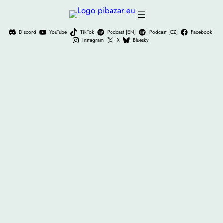
Přeskočit
na
Discord
YouTube
TikTok
Podcast [EN]
Podcast [CZ]
Facebook
obsah
Instagram
X
Bluesky